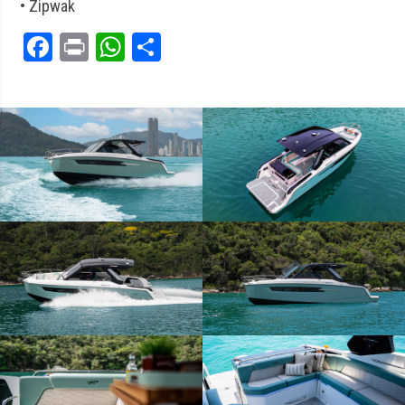
• Zipwak
Facebook
Print
WhatsApp
Share