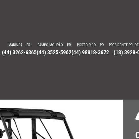
MARINGÁ – PR
CAMPO MOURÃO – PR
PORTO RICO – PR
PRESIDENTE PRUDE
(44) 3262-6365
(44) 3525-5962
(44) 98818-3672
(18) 3928-
a Autorizada e Revenda
doo, Can-am, Lanchas Focker, VCAT e mais. Venhas nos conhecer.