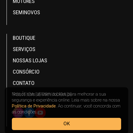
MOTORES
SEMINOVOS
BOUTIQUE
SERVIÇOS
NOSSAS LOJAS
CONSÓRCIO
CONTATO
POLÍTICA DE PRIVACIDADE
Nossos sites utilizam cookies para melhorar a sua
segurança e experiência online. Leia mais sobre na nossa
Política de Privacidade
. Ao continuar, você concorda com
INSTAGRAM
FACEBOOK
YOUTUBE
as condições.
OK