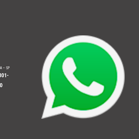
A – SP
301-
0