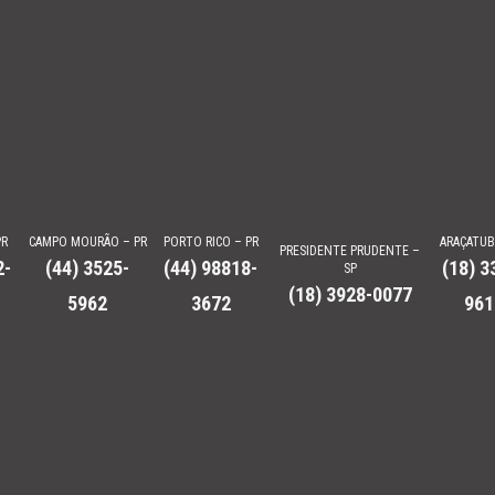
PR
CAMPO MOURÃO – PR
PORTO RICO – PR
ARAÇATUB
PRESIDENTE PRUDENTE –
2-
(44) 3525-
(44) 98818-
(18) 3
SP
(18) 3928-0077
5962
3672
961
a Autorizada e Revenda
doo, Can-am, Lanchas Focker, VCAT e mais. Venhas nos conhecer.