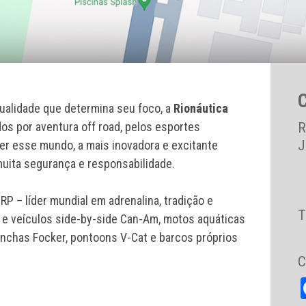
alidade que determina seu foco, a
Rionáutica
os por aventura off road, pelos esportes
R
J
ver esse mundo, a mais inovadora e excitante
uita segurança e responsabilidade.
P – líder mundial em adrenalina, tradição e
T
s e veículos side-by-side Can-Am, motos aquáticas
nchas Focker, pontoons V-Cat e barcos próprios
C