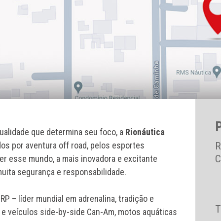
alidade que determina seu foco, a
Rionáutica
os por aventura off road, pelos esportes
R
C
ver esse mundo, a mais inovadora e excitante
uita segurança e responsabilidade.
P – líder mundial em adrenalina, tradição e
T
s e veículos side-by-side Can-Am, motos aquáticas