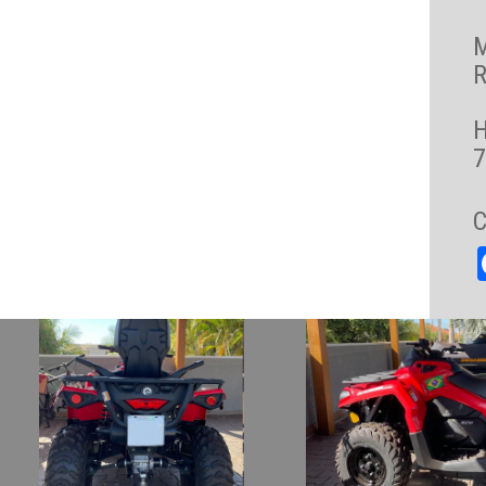
R
7
C