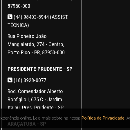
87950-000
(44) 98403-8944 (ASSIST.
TÉCNICA)
Rua Pioneiro João
Mangialardo, 274 - Centro,
Porto Rico - PR, 87950-000
PRESIDENTE PRUDENTE - SP
(18) 3928-0077
Rod. Comendador Alberto
Bonfiglioli, 675 C - Jardim
Itaipu, Pres. Prudente - SP
experiência online. Leia mais sobre na nossa
Política de Privacidade
. 
ARAÇATUBA - SP