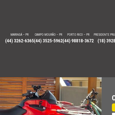
MARINGÁ – PR
CAMPO MOURÃO – PR
PORTO RICO – PR
PRESIDENTE PR
(44) 3262-6365
(44) 3525-5962
(44) 98818-3672
(18) 392
a Autorizada e Revenda
doo, Can-am, Lanchas Focker, VCAT e mais. Venhas nos conhecer.