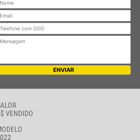
VALOR
$ VENDIDO
MODELO
022