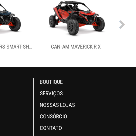
RICK R X
CAN-AM COMMANDER MAX DPS 1000R
CAN
BOUTIQUE
SERVIÇOS
NOSSAS LOJAS
CONSÓRCIO
CONTATO