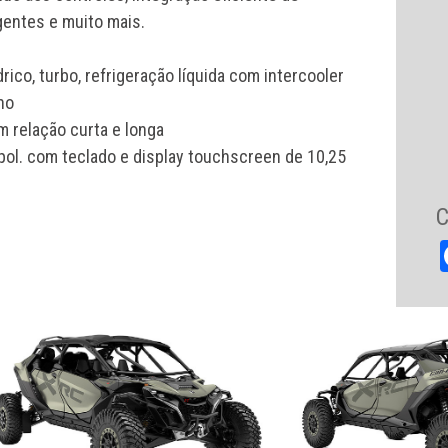
gentes e muito mais.
rico, turbo, refrigeração líquida com intercooler
ho
 relação curta e longa
pol. com teclado e display touchscreen de 10,25
C