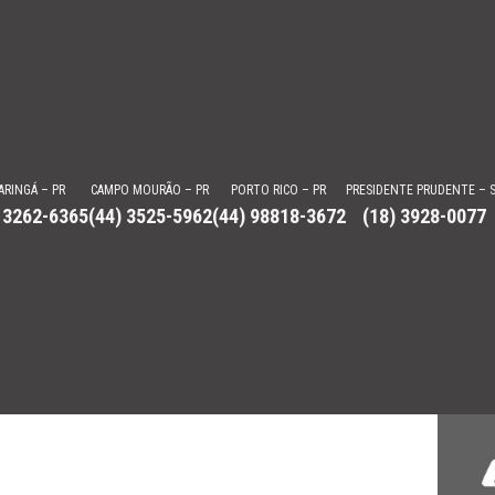
ARINGÁ – PR
CAMPO MOURÃO – PR
PORTO RICO – PR
PRESIDENTE PRUDENTE – 
 3262-6365
(44) 3525-5962
(44) 98818-3672
(18) 3928-0077
a Autorizada e Revenda
doo, Can-am, Lanchas Focker, VCAT e mais. Venhas nos conhecer.