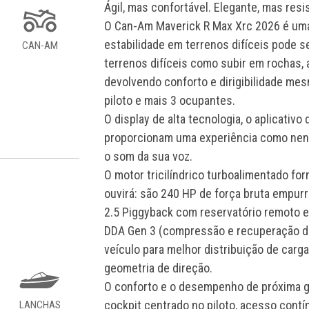
Ágil, mas confortável. Elegante, mas res
O Can-Am Maverick R Max Xrc 2026 é uma
estabilidade em terrenos difíceis pode s
CAN-AM
terrenos difíceis como subir em rochas, 
devolvendo conforto e dirigibilidade me
piloto e mais 3 ocupantes.
O display de alta tecnologia, o aplicati
proporcionam uma experiência como nen
o som da sua voz.
O motor tricilíndrico turboalimentado fo
ouvirá: são 240 HP de força bruta emp
2.5 Piggyback com reservatório remoto e
DDA Gen 3 (compressão e recuperação de 
veículo para melhor distribuição de carga
geometria de direção.
O conforto e o desempenho de próxima g
cockpit centrado no piloto, acesso contí
LANCHAS