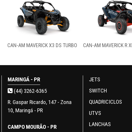
CAN-AM MAVERICK R XRS SMART-SHOX
CAN-AM MAVE
MARINGÁ - PR
JETS
SWITCH
(44) 3262-6365
QUADRICICLOS
R. Gaspar Ricardo, 147 - Zona
10, Maringá - PR
UTVS
LANCHAS
CAMPO MOURÃO - PR