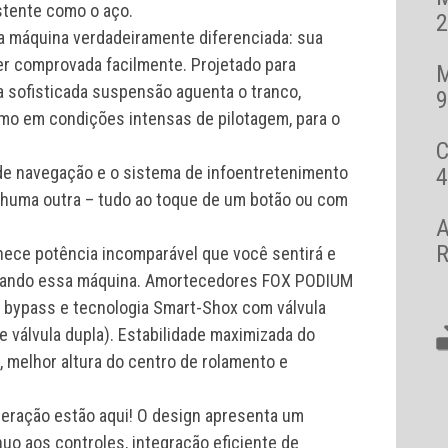
istente como o aço.
2
 máquina verdadeiramente diferenciada: sua
er comprovada facilmente. Projetado para
a sofisticada suspensão aguenta o tranco,
9
smo em condições intensas de pilotagem, para o
vo de navegação e o sistema de infoentretenimento
4
huma outra – tudo ao toque de um botão ou com
A
R
rnece potência incomparável que você sentirá e
urrando essa máquina. Amortecedores FOX PODIUM
 bypass e tecnologia Smart-Shox com válvula
válvula dupla). Estabilidade maximizada do
, melhor altura do centro de rolamento e
eração estão aqui! O design apresenta um
nuo aos controles, integração eficiente de