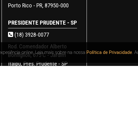
Porto Rico - PR, 87950-000
PRESIDENTE PRUDENTE - SP
(18) 3928-0077
Rod. Comendador Alberto
experiência online. Leia mais sobre na nossa
Política de Privacidade
. 
Bonfiglioli, 675 C - Jardim
Itaipu, Pres. Prudente - SP
ARAÇATUBA - SP
(18) 3301-9610
Av. Gov. Mario Covas, 3822 -
Jardim America, Araçatuba -
SP